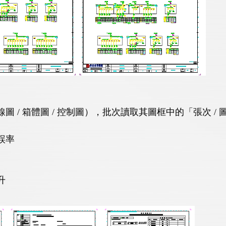
/ 箱體圖 / 控制圖），批次讀取其圖框中的「張次 / 圖
誤率
升