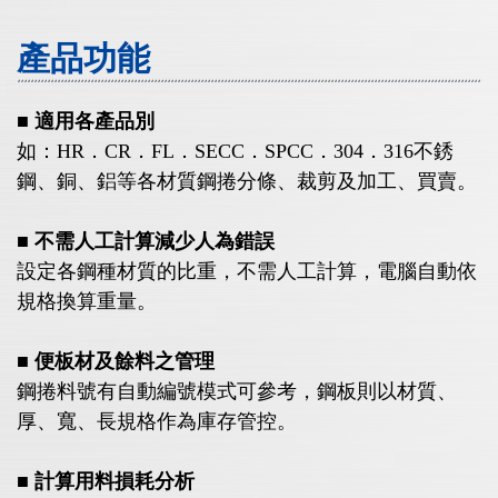
產品功能
■ 適用各產品別
如：HR．CR．FL．SECC．SPCC．304．316不銹
鋼、銅、鋁等各材質鋼捲分條、裁剪及加工、買賣。
■
不需人工計算減少人為錯誤
設定各鋼種材質的比重，不需人工計算，電腦自動依
規格換算重量。
■
便板材及餘料之管理
鋼捲料號有自動編號模式可參考，鋼板則以材質、
厚、寬、長規格作為庫存管控。
■
計算用料損耗分析