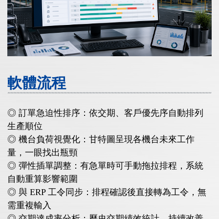
軟體流程
◎ 訂單急迫性排序：依交期、客戶優先序自動排列
生產順位
◎ 機台負荷視覺化：甘特圖呈現各機台未來工作
量，一眼找出瓶頸
◎ 彈性插單調整：有急單時可手動拖拉排程，系統
自動重算影響範圍
◎ 與 ERP 工令同步：排程確認後直接轉為工令，無
需重複輸入
◎ 交期達成率分析：歷史交期績效統計，持續改善