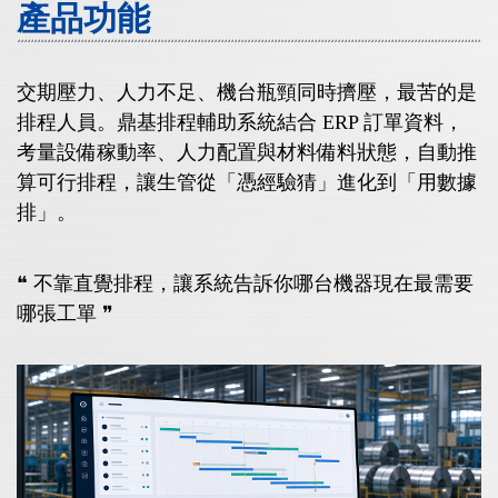
產品功能
交期壓力、人力不足、機台瓶頸同時擠壓，最苦的是
排程人員。鼎基排程輔助系統結合 ERP 訂單資料，
考量設備稼動率、人力配置與材料備料狀態，自動推
算可行排程，讓生管從「憑經驗猜」進化到「用數據
排」。
❝ 不靠直覺排程，讓系統告訴你哪台機器現在最需要
哪張工單 ❞