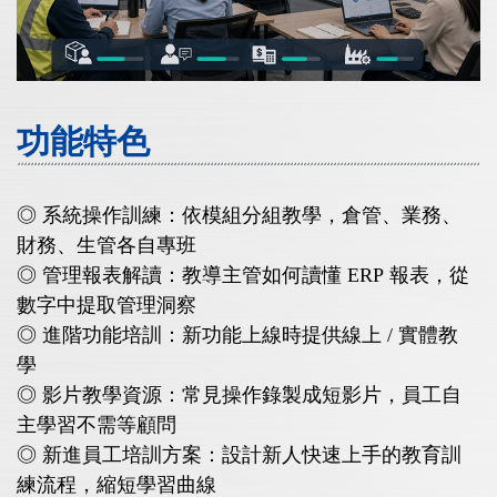
功能特色
◎ 系統操作訓練：依模組分組教學，倉管、業務、
財務、生管各自專班
◎ 管理報表解讀：教導主管如何讀懂 ERP 報表，從
數字中提取管理洞察
◎ 進階功能培訓：新功能上線時提供線上 / 實體教
學
◎ 影片教學資源：常見操作錄製成短影片，員工自
主學習不需等顧問
◎ 新進員工培訓方案：設計新人快速上手的教育訓
練流程，縮短學習曲線