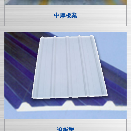
中厚板業
浪板業