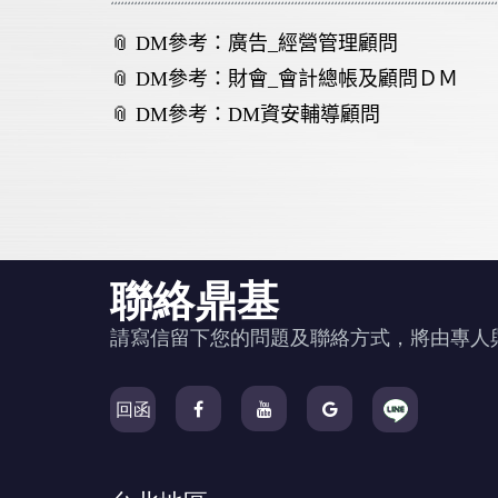
📎 DM
參考：
廣告_經營管理顧問
📎 DM
參考：
財會_會計總帳及顧問ＤＭ
📎 DM
參考：
DM
資安輔導顧問
聯絡鼎基
請寫信留下您的問題及聯絡方式，將由專人
回函