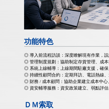
功能特色
◎ 導入前流程訪談：深度瞭解現有作業，
◎ 管理制度規劃：協助制定存貨管理、成
◎ 系統上線輔導：上線期間駐廠支援，確
◎ 持續性顧問合約：定期拜訪、電話熱線
◎ 財務 / 成本顧問：協助企業建立成本中
◎ 資安輔導服務：資安政策建立、弱點評估，協
ＤＭ索取