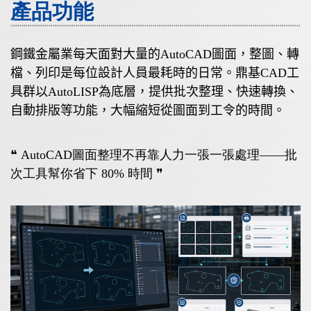
產品功能
鋼鐵金屬業每天面對大量的AutoCAD圖面，整圖、轉
檔、列印是每位設計人員最耗時的日常。鼎基CAD工
具群以AutoLISP為底層，提供批次整理、快速轉換、
自動排版等功能，大幅縮短從圖面到工令的時間。
❝ AutoCAD圖面整理不再靠人力一張一張處理——批
次工具幫你省下 80% 時間
❞