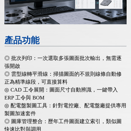
產品功能
◎ 批次列印：一次選取多張圖面批次輸出，無需逐
張開啟
◎ 雲型線轉平滑線：掃描圖面的不規則線條自動修
正為精準線段，可直接算料
◎ CAD 工令展開：圖面尺寸自動辨識，一鍵帶入
ERP 工令與 BOM
◎ 配電盤製圖工具：針對電控廠、配電盤廠提供專用
製圖加速套件
◎ 圖庫管理整合：歷年工件圖面建立索引，類似圖
快速比對與調用