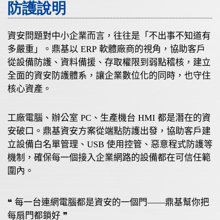
防護說明
資安問題對中小企業而言，往往是「不出事不知道有
多嚴重」。鼎基以
ERP
軟體廠商的視角，協助客戶
從設備防護、資料備援、存取權限到弱點稽核，建立
全面的資安防護體系，讓企業數位化的同時，也守住
核心資產。
工廠電腦、辦公室
PC
、生產機台
HMI
都是潛在的資
安破口。鼎基資安方案從端點防護出發，協助客戶建
立設備白名單管理、
USB
使用控管、惡意程式防護等
機制，確保每一個接入企業網路的設備都在可信任範
圍內。
❝
每一台連網電腦都是資安的一個門——鼎基幫你把
每扇門都鎖好
❞